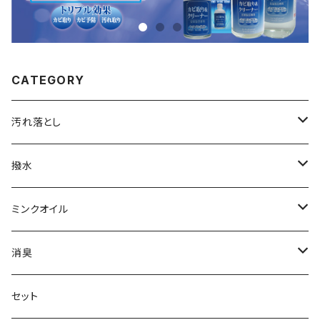
CATEGORY
汚れ落とし
カビ取り＆クリーナー
撥水
70mL
レザークリーナー
撥水スプレー
ミンクオイル
280mL
レザーシャンプー
撥水クリーム
クリームタイプ
消臭
500mL
45mL
リキッドタイプ
靴・ブーツ用
セット