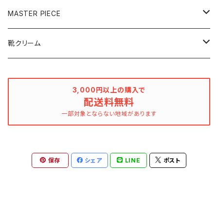
120mL
100mL
MASTER PIECE
250mL
500mL
クリーナー
靴クリーム
ボタニカル
デリケートクリーム
乳化性
3,000円以上の購入で
レザークリーナー
配送料無料
ボタニカル
ワックス
一部対象とならない地域があります
ミラーシャインワックス
保存
シェア
LINE
ポスト