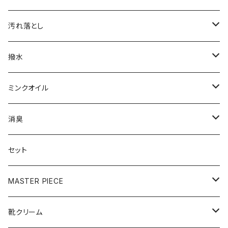
汚れ落とし
カビ取り＆クリーナー
撥水
70mL
レザークリーナー
撥水スプレー
ミンクオイル
280mL
レザーシャンプー
撥水クリーム
クリームタイプ
消臭
500mL
45mL
リキッドタイプ
靴・ブーツ用
セット
120mL
100mL
MASTER PIECE
250mL
500mL
クリーナー
靴クリーム