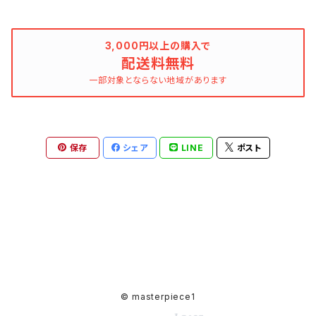
ボタニカル
デリケートクリーム
乳化性
3,000円以上の購入で
レザークリーナー
配送料無料
ボタニカル
ワックス
一部対象とならない地域があります
ミラーシャインワックス
保存
シェア
LINE
ポスト
© masterpiece1