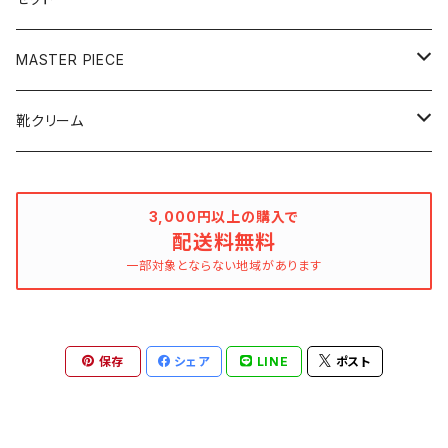
120mL
100mL
MASTER PIECE
250mL
500mL
クリーナー
靴クリーム
ボタニカル
デリケートクリーム
乳化性
3,000円以上の購入で
レザークリーナー
配送料無料
ボタニカル
ワックス
一部対象とならない地域があります
ミラーシャインワックス
保存
シェア
LINE
ポスト