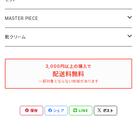
120mL
100mL
MASTER PIECE
250mL
500mL
クリーナー
靴クリーム
ボタニカル
デリケートクリーム
乳化性
3,000円以上の購入で
レザークリーナー
配送料無料
ボタニカル
ワックス
一部対象とならない地域があります
ミラーシャインワックス
保存
シェア
LINE
ポスト