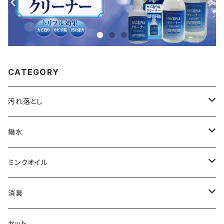
CATEGORY
汚れ落とし
カビ取り＆クリーナー
撥水
70mL
レザークリーナー
撥水スプレー
ミンクオイル
280mL
レザーシャンプー
撥水クリーム
クリームタイプ
消臭
500mL
45mL
リキッドタイプ
靴・ブーツ用
セット