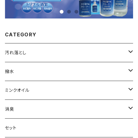
CATEGORY
汚れ落とし
カビ取り＆クリーナー
撥水
70mL
レザークリーナー
撥水スプレー
ミンクオイル
280mL
レザーシャンプー
撥水クリーム
クリームタイプ
消臭
500mL
45mL
リキッドタイプ
靴・ブーツ用
セット