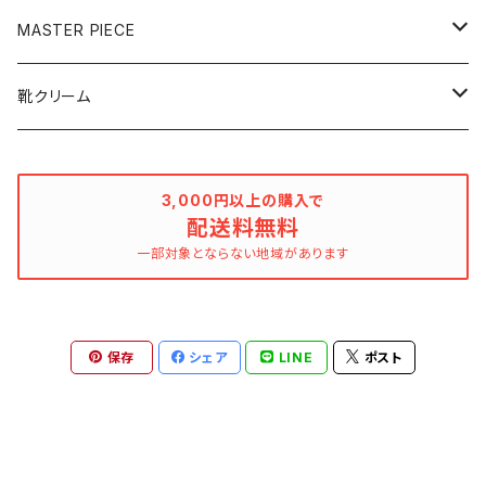
120mL
100mL
MASTER PIECE
250mL
500mL
クリーナー
靴クリーム
ボタニカル
デリケートクリーム
乳化性
3,000円以上の購入で
レザークリーナー
配送料無料
ボタニカル
ワックス
一部対象とならない地域があります
ミラーシャインワックス
保存
シェア
LINE
ポスト