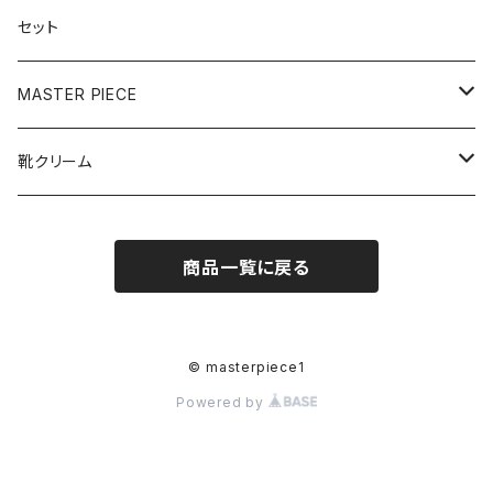
500mL
45mL
リキッドタイプ
靴・ブーツ用
セット
120mL
100mL
MASTER PIECE
250mL
500mL
クリーナー
靴クリーム
ボタニカル
デリケートクリーム
乳化性
商品一覧に戻る
レザークリーナー
ボタニカル
ワックス
ミラーシャインワックス
© masterpiece1
Powered by