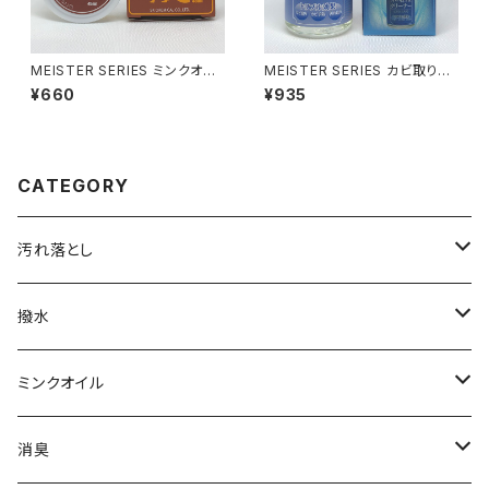
MEISTER SERIES ミンクオイ
MEISTER SERIES カビ取り＆
ル クリームタイプ45
クリーナー
¥660
¥935
CATEGORY
汚れ落とし
カビ取り＆クリーナー
撥水
70mL
レザークリーナー
撥水スプレー
ミンクオイル
280mL
レザーシャンプー
撥水クリーム
クリームタイプ
消臭